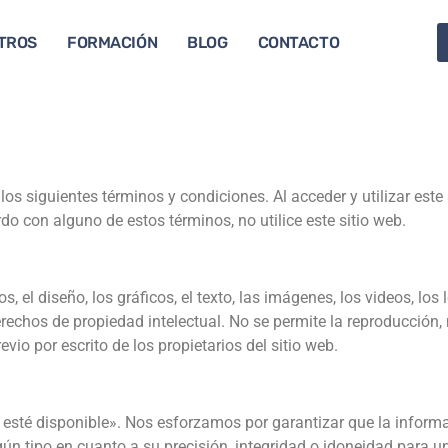
TROS
FORMACIÓN
BLOG
CONTACTO
os siguientes términos y condiciones. Al acceder y utilizar este 
do con alguno de estos términos, no utilice este sitio web.
os, el diseño, los gráficos, el texto, las imágenes, los videos, lo
echos de propiedad intelectual. No se permite la reproducción, 
vio por escrito de los propietarios del sitio web.
 esté disponible». Nos esforzamos por garantizar que la informa
n tipo en cuanto a su precisión, integridad o idoneidad para un p